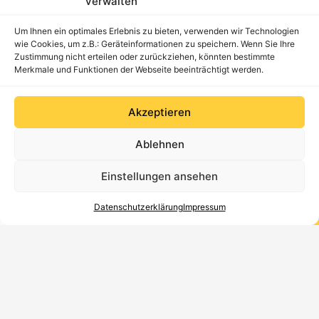
verwalten
Am liebsten einfach online! Hängen Sie Ihre
Um Ihnen ein optimales Erlebnis zu bieten, verwenden wir Technologien
Bewerberunterlagen als PDF-Dateien an dieses
wie Cookies, um z.B.: Geräteinformationen zu speichern. Wenn Sie Ihre
Kontaktformular. Sie können uns die Unterlagen
Zustimmung nicht erteilen oder zurückziehen, könnten bestimmte
natürlich auch per Post senden, die Adresse finden Sie
Merkmale und Funktionen der Webseite beeinträchtigt werden.
hier
.
Akzeptieren
Ablehnen
Einstellungen ansehen
Datenschutzerklärung
Impressum