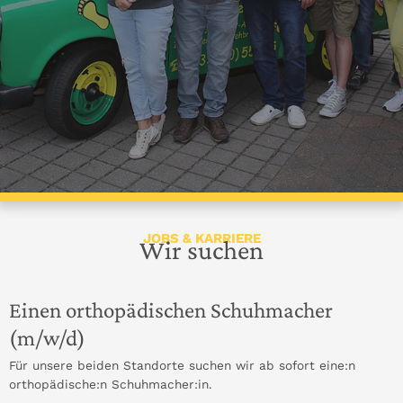
JOBS & KARRIERE
Wir suchen
Einen orthopädischen Schuhmacher
(m/w/d)
Für unsere beiden Standorte suchen wir ab sofort eine:n
orthopädische:n Schuhmacher:in.